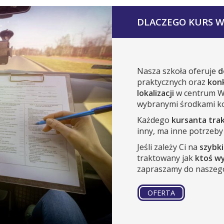
DLACZEGO KURS W
Nasza szkoła oferuje
d
praktycznych oraz
kon
lokalizacji
w centrum W
wybranymi środkami ko
Każdego
kursanta tra
inny, ma inne potrzeby 
Jeśli zależy Ci na
szybk
traktowany jak
ktoś w
zapraszamy do naszego
OFERTA