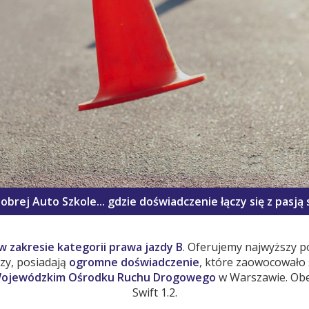
obrej Auto Szkole... gdzie doświadczenie łączy się z pasją 
 w zakresie kategorii prawa jazdy B
. Oferujemy najwyższy 
rzy, posiadają
ogromne doświadczenie
, które zaowocowało 
w Wojewódzkim Ośrodku Ruchu Drogowego
w Warszawie. Obe
Swift 1.2.