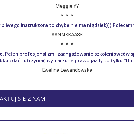
Meggie YY
* * *
rpliwego instruktora to chyba nie ma nigdzie!:))) Poleca
AANNKKAA88
* * *
. Pełen profesjonalizm i zaangażowanie szkoleniowców spr
zybko zdać i otrzymać wymarzone prawo jazdy to tylko "Dob
Ewelina Lewandowska
KTUJ SIĘ Z NAMI !