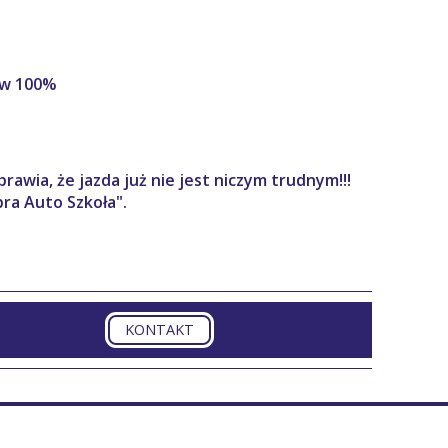
m w 100%
awia, że jazda już nie jest niczym trudnym!!!
ra Auto Szkoła".
KONTAKT