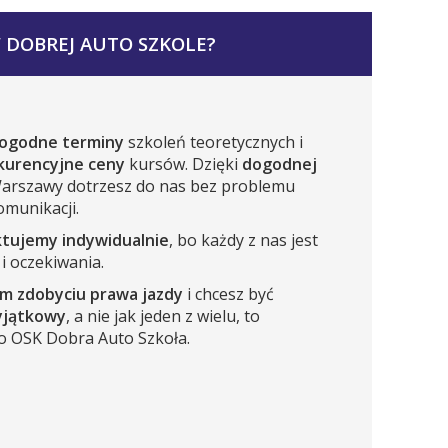
 DOBREJ AUTO SZKOLE?
ogodne
terminy
szkoleń teoretycznych i
kurencyjne ceny
kursów. Dzięki
dogodnej
arszawy dotrzesz do nas bez problemu
munikacji.
ktujemy indywidualnie
, bo każdy z nas jest
i oczekiwania.
im zdobyciu prawa jazdy
i chcesz być
yjątkowy
, a nie jak jeden z wielu, to
 OSK Dobra Auto Szkoła.