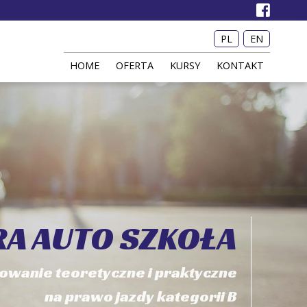
PL
EN
HOME
OFERTA
KURSY
KONTAKT
A AUTO SZKOŁA
owanie teoretyczne i praktyczne
na prawo jazdy kategorii B