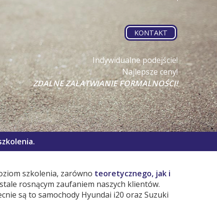
KONTAKT
Indywidualne podejście!
Najlepsze ceny!
ZDALNE ZAŁATWIANIE FORMALNOŚCI!
szkolenia.
poziom szkolenia, zarówno
teoretycznego, jak i
stale rosnącym zaufaniem naszych klientów.
cnie są to samochody Hyundai i20 oraz Suzuki