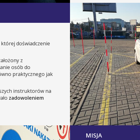
 której doświadczenie
założony z
anie osób do
równo praktycznego jak
szych instruktorów na
wało
zadowoleniem
MISJA